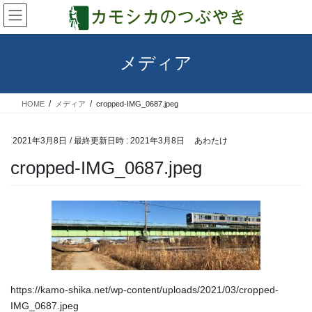
コ
ナ
ン
ビ
テ
ゲ
ン
ー
メディア
ツ
シ
へ
ョ
ス
ン
HOME
メディア
cropped-IMG_0687.jpeg
キ
に
ッ
移
プ
動
2021年3月8日
/ 最終更新日時 :
2021年3月8日
あわたけ
cropped-IMG_0687.jpeg
https://kamo-shika.net/wp-content/uploads/2021/03/cropped-
IMG_0687.jpeg